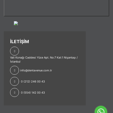
İLETİŞİM
Vali Konağı Caddesi Yüce Apt. No:7 Kat:1 Nişantaşı /
İstanbul
info@dentavenue.com.tr
0 (212) 246 00 43
0 (554) 142 00 43