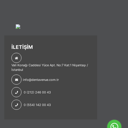
İLETİŞİM
Vali Konağı Caddesi Yüce Apt. No:7 Kat:1 Nişantaşı /
İstanbul
info@dentavenue.com.tr
0 (212) 246 00 43
0 (554) 142 00 43